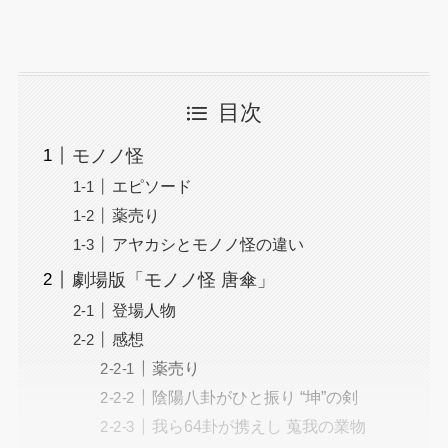
目次
モノノ怪
エピソード
薬売り
アヤカシとモノノ怪の違い
劇場版「モノノ怪 唐傘」
登場人物
感想
薬売り
陰陽八卦がひと振り “坤”の剣
我ら64卦が携えし 蒐我の業物