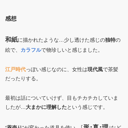
感想
和紙
に描かれたような…少し透けた感じの
独特
の
絵で、
カラフル
で物珍しいと感じました。
江戸時代
っぽい感じなのに、女性は
現代風
で茶髪
だったりする。
最初は話についていけず、目もチカチカしていま
したが…
大まかに理解した
という感じです。
形･真･理
“
薬売り
”が変わった道具を使い、｢
｣など