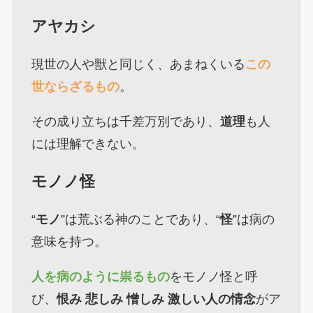
アヤカシ
現世の人や獣と同じく、あまねくいる
この
世ならざるもの
。
その成り立ちは千差万別であり、
道理
も人
には理解できない。
モノノ怪
“
モノ
”は荒ぶる神のことであり、“
怪
”は病の
意味を持つ。
人を病のように祟るもの
をモノノ怪と呼
び、
恨み
悲しみ
憎しみ
激しい人の情念
がア