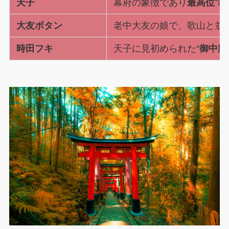
天子
幕府の象徴であり
最高位
で
大友ボタン
老中大友の娘で、歌山と並ぶ
時田フキ
天子に見初められた“
御中臈