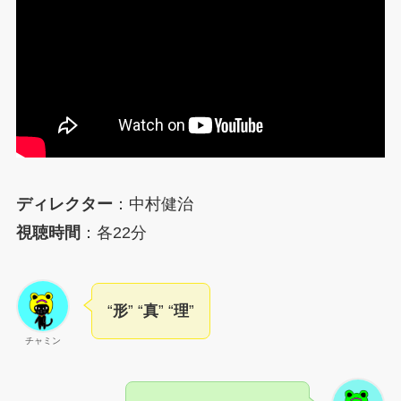
ディレクター
：中村健治
視聴時間
：各22分
“
形
” “
真
” “
理
”
チャミン