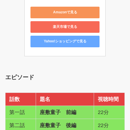
Amazonで見る
楽天市場で見る
Yahoo!ショッピングで見る
エピソード
話数
題名
視聴時間
第一話
座敷童子 前編
22分
第二話
座敷童子 後編
22分