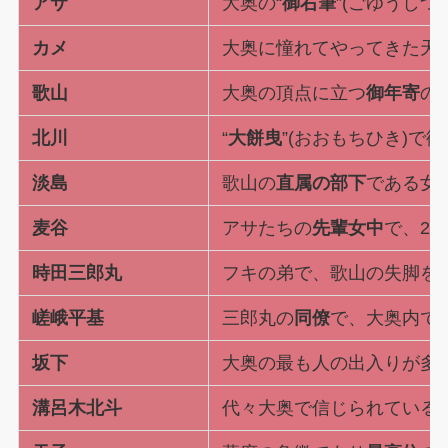
アサ
大奥の“
御右筆
”(ごゆうしつ
カメ
大奥に憧れてやってきた天
歌山
大奥の頂点に立つ
御年寄
の
北川
“
大餅曳
”(おおもちひき)で
淡島
歌山の
直属の部下
である女
麦谷
アサたちの
先輩女中
で、2
時田三郎丸
フキの弟で、歌山の失脚を
嵯峨平基
三郎丸の
同僚
で、大奥内で
坂下
大奥の最も人の出入りが多い
溝呂木北斗
代々大奥で信じられている“