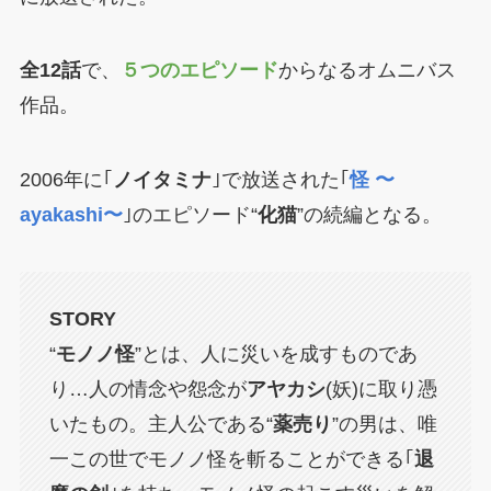
全12話
で、
５つのエピソード
からなるオムニバス
作品。
2006年に｢
ノイタミナ
｣で放送された｢
怪 〜
ayakashi〜
｣のエピソード“
化猫
”の続編となる。
STORY
“
モノノ怪
”とは、人に災いを成すものであ
り…人の情念や怨念が
アヤカシ
(妖)に取り憑
いたもの。主人公である“
薬売り
”の男は、唯
一この世でモノノ怪を斬ることができる｢
退