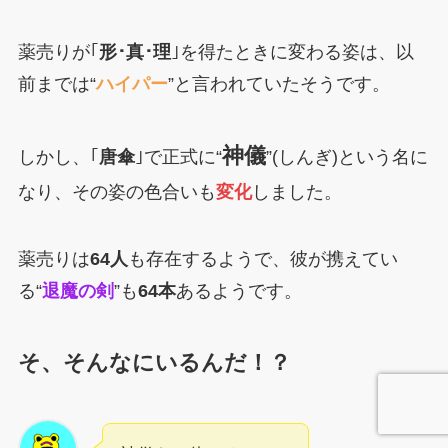
薬売りが｢
形･真･理
｣を得たときに変わる姿は、以
前までは“
ハイパー
”と言われていたそうです。
神儀
しかし、｢
唐傘
｣で正式に“
”(しんぎ)という名に
なり、その姿の色合いも
変化
しました。
薬売りは
64人
も存在するようで、彼が携えてい
る“
退魔の剣
”も
64本
あるようです。
そ、そんなにいるんだ！？