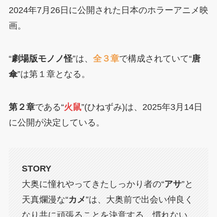
2024年7月26日に公開された日本のホラーアニメ映
画。
“
劇場版モノノ怪
”は、
全３章
で構成されていて“
唐
傘
”は第１章となる。
第２章
である“
火鼠
”(ひねずみ)は、2025年3月14日
に公開が決定している。
STORY
大奥に憧れやってきたしっかり者の“
アサ
”と
天真爛漫な“
カメ
”は、大奥前で出会い仲良く
なり共に頑張ることを決意する。慣れない