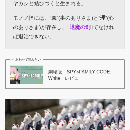
ヤカシと結びつくと生まれる。
モノノ怪には、“
真
”(事のありさま)と“
理
”(心
のありさま)が存在し、｢
退魔の剣
｣でなけれ
ば退治できない。
あわせて読みたい
劇場版「SPY×FAMILY CODE:
White」レビュー