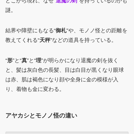
どこから現れ、なぜ“
退魔の剣
”を持っているのかも
謎。
結界や障壁にもなる“
御札
”や、モノノ怪との距離を
教えてくれる“
天秤
”などの道具を持っている。
“
形
”と“
真
”と“
理
”が明らかになり退魔の剣を抜く
と、髪は灰白色の長髪、目は白目が黒くなり眼球
は赤、肌は褐色になり顔や全身に金の模様が入
り、着物も金に変わる。
アヤカシとモノノ怪の違い