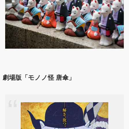
劇場版「モノノ怪 唐傘」