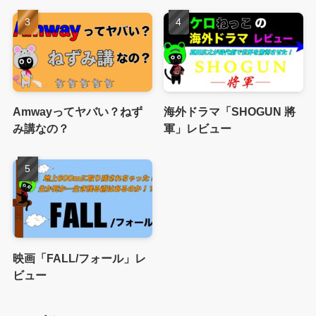
Amwayってヤバい？ねず
海外ドラマ「SHOGUN 將
み講なの？
軍」レビュー
映画「FALL/フォール」レ
ビュー