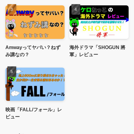
Amwayってヤバい？ねず
海外ドラマ「SHOGUN 將
み講なの？
軍」レビュー
映画「FALL/フォール」レ
ビュー