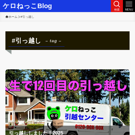
ケロねっこBlog
検索
MENU
ホーム
#引っ越し
#引っ越し
– tag –
引っ越ししました！2025