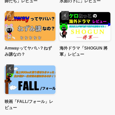
師たち」レビュー
水面の下に」レビュー
Amwayってヤバい？ねず
海外ドラマ「SHOGUN 將
み講なの？
軍」レビュー
映画「FALL/フォール」レ
ビュー