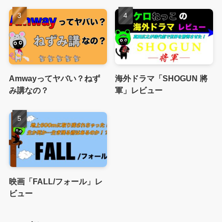
Amwayってヤバい？ねず
海外ドラマ「SHOGUN 將
み講なの？
軍」レビュー
映画「FALL/フォール」レ
ビュー