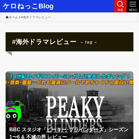
ケロねっこBlog
検索
MENU
ホーム
#海外ドラマレビュー
#海外ドラマレビュー
– tag –
BBC スタジオ「ピーキー･ブラインダーズ」シーズン
1〜6 & 不滅の男 レビュー