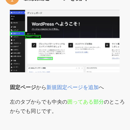
固定ページ
から
新規固定ページを追加
へ
左のタブからでも中央の
囲ってある
部分
のところ
からでも同じです。