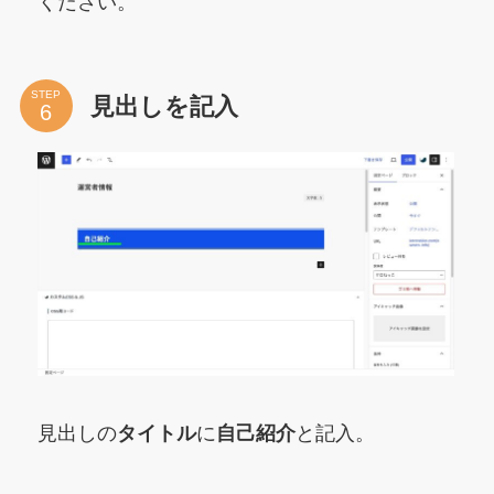
ください。
STEP
見出しを記入
見出しの
タイトル
に
自己紹介
と記入。