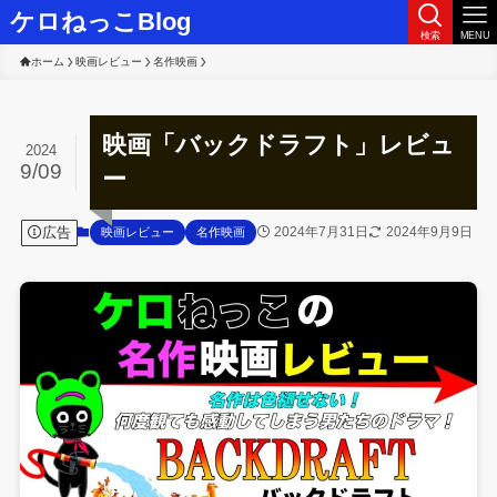
ケロねっこBlog
検索
MENU
ホーム
映画レビュー
名作映画
映画「バックドラフト」レビュ
2024
9/09
ー
広告
2024年7月31日
2024年9月9日
映画レビュー
名作映画