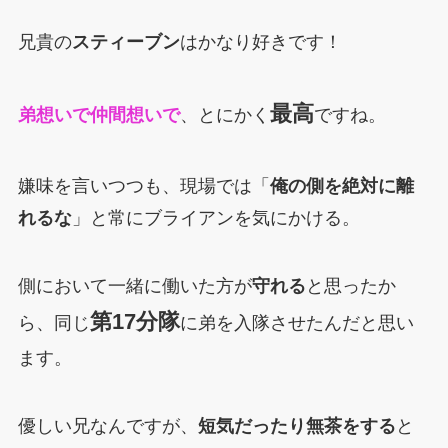
兄貴の
スティーブン
はかなり好きです！
最高
弟想いで仲間想いで
、とにかく
ですね。
嫌味を言いつつも、現場では「
俺の側を絶対に離
れるな
」と常にブライアンを気にかける。
側において一緒に働いた方が
守れる
と思ったか
第17分隊
ら、同じ
に弟を入隊させたんだと思い
ます。
優しい兄なんですが、
短気だったり無茶をする
と