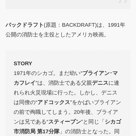
バックドラフト
(原題：BACKDRAFT)は、1991年
公開の消防士を主役としたアメリカ映画。
STORY
1971年のシカゴ。まだ幼い“
ブライアン･マ
カフレイ
”は、消防士である父親
デニス
に連
れられ火災現場に行った。しかし、デニス
は同僚の“
アドコックス
”をかばいブライアン
の前で殉職してしまう。20年後、ブライア
ンは兄である“
スティーブン
”と同じ「
シカゴ
市消防局 第17分隊
」の消防士となった。同