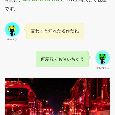
です。
言わずと知れた名作だね
チャミン
何度観ても泣いちゃう
ケロねっこ