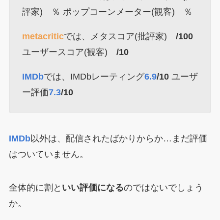
評家) ％ ポップコーンメーター(観客) ％
metacritic
では、メタスコア(批評家)
/100
ユーザースコア(観客)
/10
IMDb
では、IMDbレーティング
6.9
/10
ユーザ
ー評価
7.3
/10
IMDb
以外は、配信されたばかりからか…まだ評価
はついていません。
全体的に割と
いい評価になる
のではないでしょう
か。