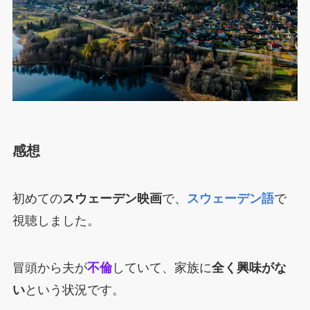
感想
初めての
スウェーデン映画
で、
スウェーデン語
で
視聴しました。
冒頭から夫が
不倫
していて、家族に
全く興味がな
い
という状況です。