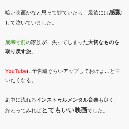
感動
暗い映画かなと思って観ていたら、最後には
して泣いていました。
崩壊寸前
の家族が、失ってしまった
大切なものを
取り戻す旅
。
YouTube
に予告編ぐらいアップしておけよ…と言
いたくなる。
劇中に流れる
インストゥルメンタル音楽
も良く、
とてもいい映画
終わってみれば
でした。