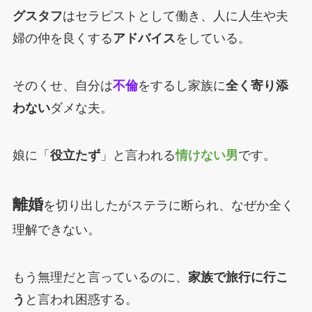
グスタフ
はセラピストとして働き、人に人生や夫
婦の仲を良くする
アドバイス
をしている。
そのくせ、自分は
不倫
をするし家族に
全く寄り添
わない
ダメな夫。
娘に「
役立たず
」と言われる
情けない男
です。
離婚
を切り出したがステラに断られ、なぜか全く
理解できない。
もう無理だと言っているのに、
家族で旅行に行こ
う
と言われ困惑する。