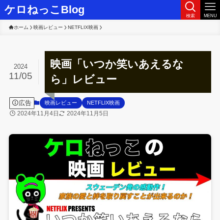
ケロねっこBlog
検索
MENU
ホーム
映画レビュー
NETFLIX映画
映画「いつか笑いあえるな
2024
11/05
ら」レビュー
広告
映画レビュー
NETFLIX映画
2024年11月4日
2024年11月5日