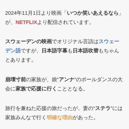
2024年11月1日より映画「
いつか笑いあえるなら
」
が、
NETFLIX
より配信されています。
スウェーデンの映画
でオリジナル言語は
スウェー
デン語
ですが、
日本語字幕
も
日本語吹替
もちゃん
とあります。
崩壊寸前
の家族が、娘“
アンナ
”のポールダンスの大
会に
家族で応援に行く
こととなる。
旅行を兼ねた応援の旅だったが、妻の“
ステラ
”には
家族みんなで行く
明確な理由
があった。