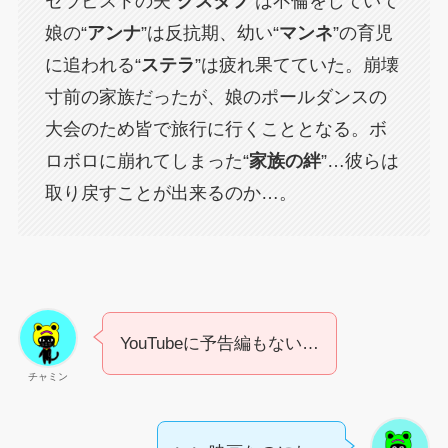
セラピストの夫“
グスタフ
”は不倫をしていて
娘の“
アンナ
”は反抗期、幼い“
マンネ
”の育児
に追われる“
ステラ
”は疲れ果てていた。崩壊
寸前の家族だったが、娘のポールダンスの
大会のため皆で旅行に行くこととなる。ボ
ロボロに崩れてしまった“
家族の絆
”…彼らは
取り戻すことが出来るのか…。
YouTubeに予告編もない…
チャミン