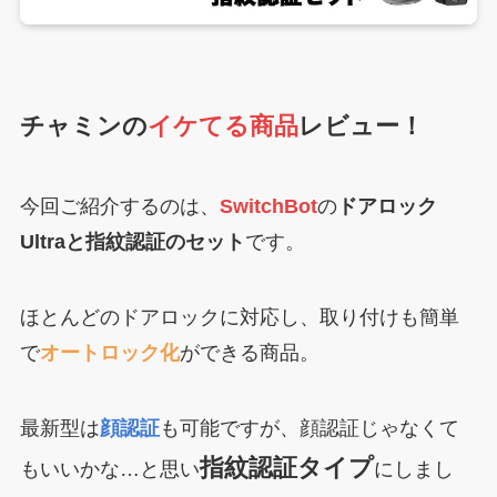
チャミンの
イケてる商品
レビュー！
今回ご紹介するのは、
SwitchBot
の
ドアロック
Ultraと指紋認証のセット
です。
ほとんどのドアロックに対応し、取り付けも簡単
で
オートロック化
ができる商品。
最新型は
顔認証
も可能ですが、顔認証じゃなくて
指紋認証タイプ
もいいかな…と思い
にしまし