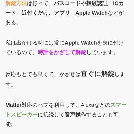
解錠方法
は様々で、
パスコード
や
指紋認証
、
ICカ
ード
、
近付くだけ
、
アプリ
、
Apple Watch
などが
ある。
私は出かける時には常に
Apple Watch
を身に付け
ているので、
時計をかざして解錠
しています。
直ぐに解錠
反応もとても良くて、かざせば
しま
す。
Matter
対応のハブを利用して、Alexaなどの
スマー
トスピーカー
に接続して
音声操作
することも可
能。