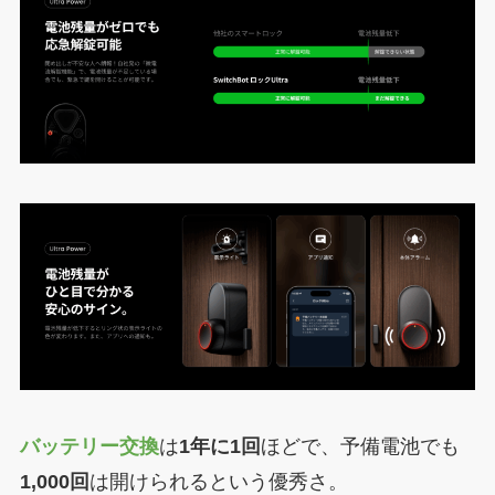
バッテリー交換
は
1年に1回
ほどで、予備電池でも
1,000回
は開けられるという優秀さ。