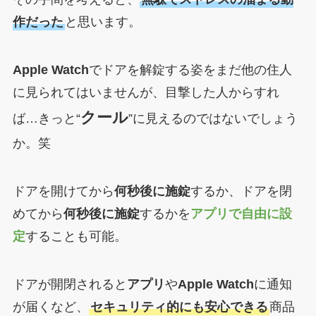
作だった
と思います。
Apple Watch
でドアを解錠する姿をまだ他の住人
に見られてはいませんが、目撃した人からすれ
クール
ば…きっと“
”に見えるのではないでしょう
か。笑
ドアを開けてから
何秒後に施錠
するか、ドアを閉
めてから
何秒後に施錠
するかを
アプリで自由に設
定
することも可能。
ドアが開閉されると
アプリ
や
Apple Watch
に通知
が届くなど、
セキュリティ的にも安心できる
商品