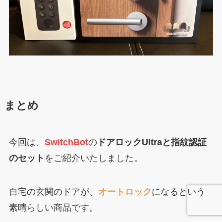
まとめ
今回は、
SwitchBot
の
ドアロックUltraと指紋認証
のセット
をご紹介いたしました。
自宅の玄関のドアが、
オートロック
になるという
素晴らしい商品です。