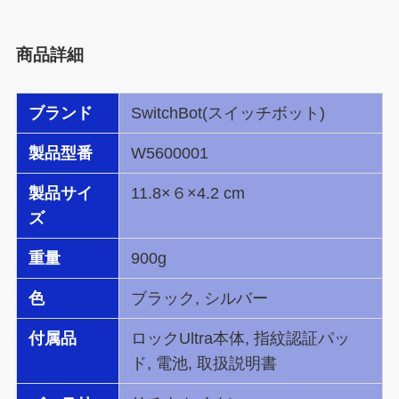
商品詳細
ブランド
SwitchBot(スイッチボット)
製品型番
W5600001
製品サイ
11.8×６×4.2 cm
ズ
重量
900g
色
ブラック, シルバー
付属品
ロックUltra本体, 指紋認証パッ
ド, 電池, 取扱説明書