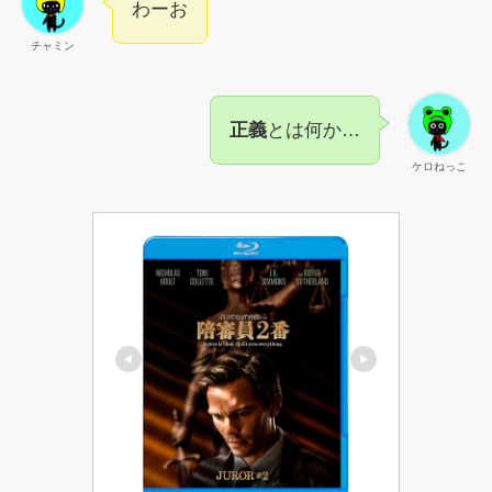
わーお
チャミン
正義
とは何か…
ケロねっこ