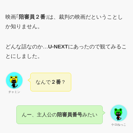
映画｢
陪審員２番
｣は、裁判の映画だということし
か知りません。
どんな話なのか…
U-NEXT
にあったので観てみるこ
とにしました。
なんで
２番
？
チャミン
んー、主人公の
陪審員番号
みたい
ケロねっこ