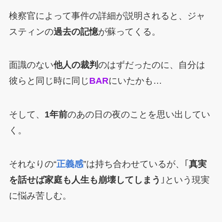
検察官によって事件の詳細が説明されると、ジャ
スティンの
過去の記憶
が蘇ってくる。
面識のない
他人の裁判
のはずだったのに、自分は
彼らと同じ時に同じ
BAR
にいたかも…
そして、
1年前
のあの日の夜のことを思い出してい
く。
それなりの“
正義感
”は持ち合わせているが、｢
真実
を話せば家庭も人生も崩壊してしまう
｣という現実
に悩み苦しむ。