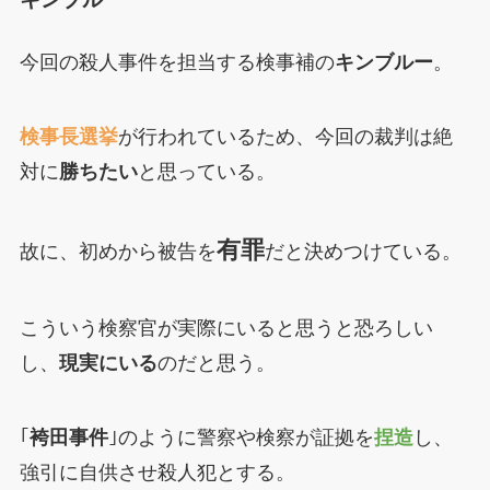
今回の殺人事件を担当する検事補の
キンブルー
。
検事長選挙
が行われているため、今回の裁判は絶
対に
勝ちたい
と思っている。
有罪
故に、初めから被告を
だと決めつけている。
こういう検察官が実際にいると思うと恐ろしい
し、
現実にいる
のだと思う。
｢
袴田事件
｣のように警察や検察が証拠を
捏造
し、
強引に自供させ殺人犯とする。