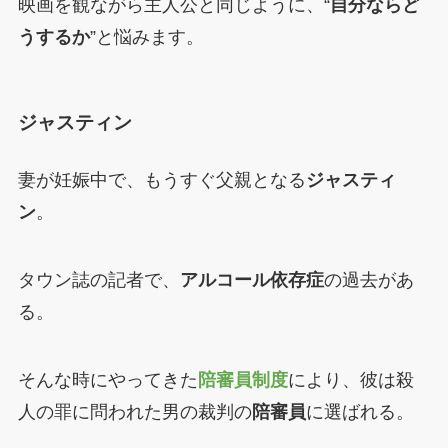
映画を観ながら主人公と同じように、“
自分ならど
うするか
”と悩みます。
ジャスティン
妻が妊娠中で、もうすぐ父親となる
ジャスティ
ン
。
タウン誌の記者で、
アルコール依存症
の過去があ
る。
そんな時にやってきた
陪審員制度
により、彼は殺
人の罪に問われた男の裁判の
陪審員
に選ばれる。