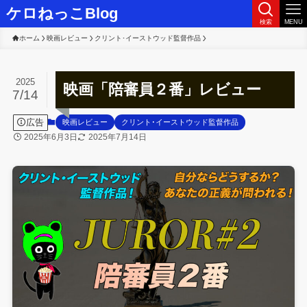
ケロねっこBlog
検索
MENU
ホーム
映画レビュー
クリント･イーストウッド監督作品
2025
映画「陪審員２番」レビュー
7/14
広告
映画レビュー
クリント･イーストウッド監督作品
2025年6月3日
2025年7月14日