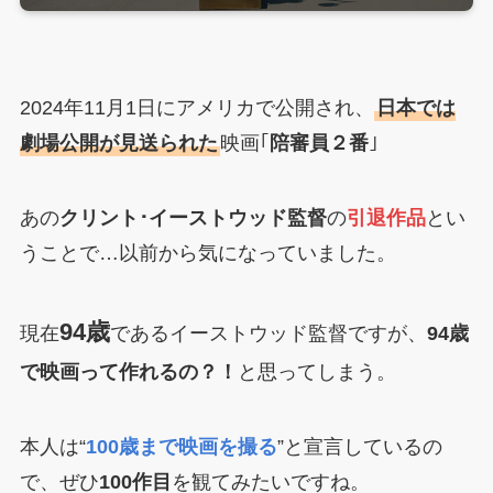
2024年11月1日にアメリカで公開され、
日本では
劇場公開が見送られた
映画｢
陪審員２番
｣
あの
クリント･イーストウッド監督
の
引退作品
とい
うことで…以前から気になっていました。
94歳
現在
であるイーストウッド監督ですが、
94歳
で映画って作れるの？！
と思ってしまう。
本人は“
100歳まで映画を撮る
”と宣言しているの
で、ぜひ
100作目
を観てみたいですね。