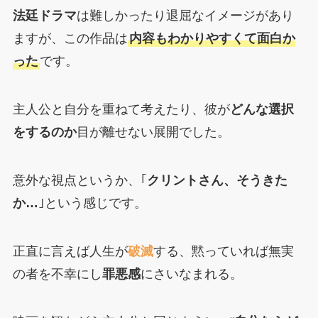
法廷ドラマ
は難しかったり退屈なイメージがあり
ますが、この作品は
内容もわかりやすくて面白か
った
です。
主人公と自分を重ねて考えたり、彼が
どんな選択
をするのか
目が離せない展開でした。
意外な視点というか、｢
クリントさん、そうきた
か…
｣という感じです。
正直に言えば人生が
破滅
する、黙っていれば無実
の者を不幸にし
罪悪感
にさいなまれる。