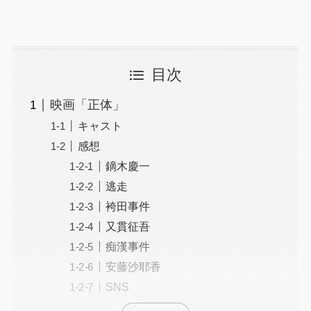
目次
映画「正体」
キャスト
感想
鏑木慶一
逃走
袴田事件
又貫征吾
痴漢事件
安藤沙耶香
SNS