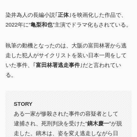
染井為人の長編小説｢
正体
｣を映画化した作品で、
2022年に“
亀梨和也
”主演でドラマ化もされている。
執筆の動機となったのは、大阪の富田林署から逃
走した犯人がサイクリストを装い日本一周をして
いた事件、｢
富田林署逃走事件
｣だと言われてい
る。
STORY
ある一家が惨殺された事件の容疑者として
逮捕され、死刑判決を受けた“
鏑木慶一
”が脱
走した。鏑木は、姿を変え逃走しながら日