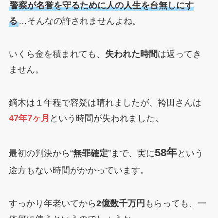
警察が名誉を守るために人の人生を台無しにす
る
…そんなの許されませんよね。
いくら金を積まれても、
失われた時間
は返ってき
ません。
鏑木は１年程で容疑は晴れましたが、袴田さんは
47年7ヶ月
という時間が失われました。
58年
最初の判決から“
無罪確定
”まで、実に
という
途方もない時間がかかっています。
すっかり年老いてから
2億数千万円
もらっても、一