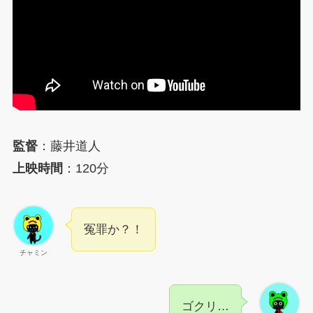
監督
：藤井道人
上映時間
：120分
冤罪か？！
チャミン
ゴクリ…