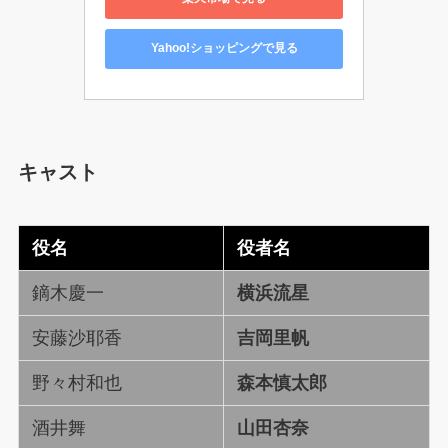
Yahoo!ショッピングで見る
キャスト
役名
役者名
鏑木慶一
横浜流星
安藤沙耶香
吉岡里帆
野々村和也
森本慎太郎
酒井舞
山田杏奈