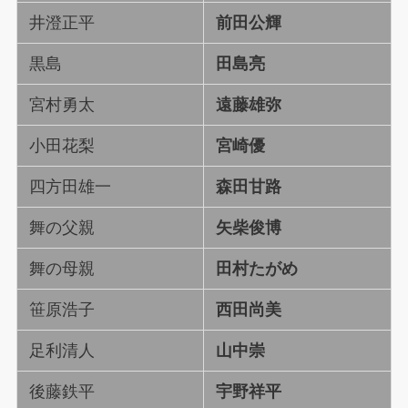
井澄正平
前田公輝
黒島
田島亮
宮村勇太
遠藤雄弥
小田花梨
宮崎優
四方田雄一
森田甘路
舞の父親
矢柴俊博
舞の母親
田村たがめ
笹原浩子
西田尚美
足利清人
山中崇
後藤鉄平
宇野祥平