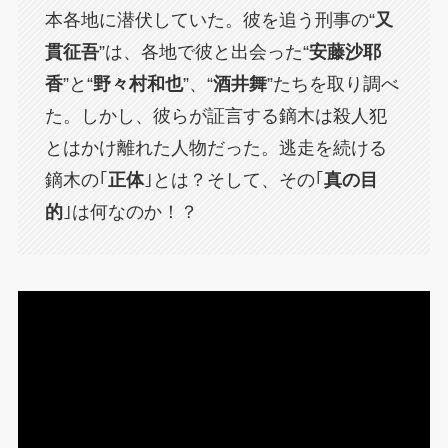
本各地に潜伏していた。彼を追う刑事の“
又
貫征吾
”は、各地で彼と出会った“
安藤沙耶
香
”と“
野々村和也
”、“
酒井舞
”たちを取り調べ
た。しかし、彼らが証言する鏑木は殺人犯
とはかけ離れた人物だった。逃走を続ける
鏑木の｢
正体
｣とは？そして、その｢
真の目
的
｣は何なのか！？