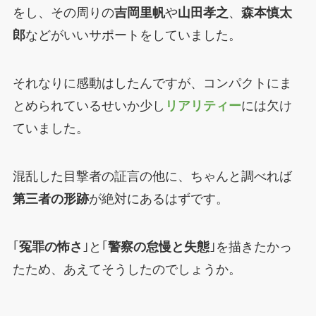
をし、その周りの
吉岡里帆
や
山田孝之
、
森本慎太
郎
などがいいサポートをしていました。
それなりに感動はしたんですが、コンパクトにま
とめられているせいか少し
リアリティー
には欠け
ていました。
混乱した目撃者の証言の他に、ちゃんと調べれば
第三者の形跡
が絶対にあるはずです。
｢
冤罪の怖さ
｣と｢
警察の怠慢と失態
｣を描きたかっ
たため、あえてそうしたのでしょうか。