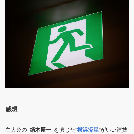
感想
主人公の｢
鏑木慶一
｣を演じた“
横浜流星
”がいい演技