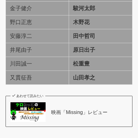
金子健介
駿河太郎
野口正恵
木野花
安藤淳二
田中哲司
井尾由子
原日出子
川田誠一
松重豊
又貫征吾
山田孝之
あわせて読みたい
映画「Missing」レビュー