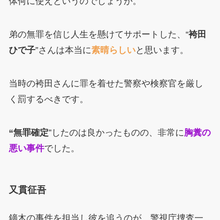
体何に使えというのでしょうか。
弟の無罪を信じ人生を懸けてサポートした、“
袴田
ひで子
”さんは本当に
素晴らしい
と思います。
当時の袴田さんに罪を着せた警察や検察官を厳し
く罰するべきです。
“無罪確定
”したのは良かったものの、非常に
胸糞の
悪い事件
でした。
又貫征吾
鏑木の事件を担当し彼を追うのが、警視庁捜査一