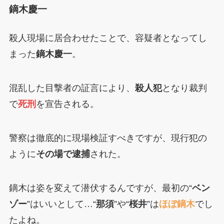
鏑木慶一
殺人現場に居合わせたことで、容疑者となってし
まった
鏑木慶一
。
混乱した目撃者の証言により、
殺人犯
となり裁判
で
死刑
を宣告される。
警察は徹底的に現場検証すべきですが、現行犯の
ように
その場で逮捕
された。
鏑木は姿を変えて潜伏するんですが、最初の“
ベン
ゾー
”はいいとして…“
那須
”や“
桜井
”は
ほぼ鏑木
でし
たよね。