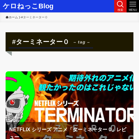
ケロねっこBlog
検索
MENU
ホーム
#ターミネーター０
#ターミネーター０
– tag –
NETFLIX シリーズ アニメ「ターミネーター 0」レビ
ュー