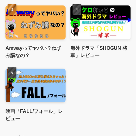
Amwayってヤバい？ねず
海外ドラマ「SHOGUN 將
み講なの？
軍」レビュー
映画「FALL/フォール」レ
ビュー