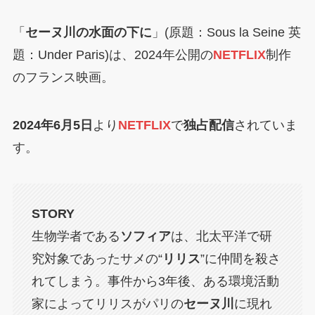
「
セーヌ川の水面の下に
」(原題：Sous la Seine 英
題：Under Paris)は、2024年公開の
NETFLIX
制作
のフランス映画。
2024年6月5日
より
NETFLIX
で
独占配信
されていま
す。
STORY
生物学者である
ソフィア
は、北太平洋で研
究対象であったサメの“
リリス
”に仲間を殺さ
れてしまう。事件から3年後、ある環境活動
家によってリリスがパリの
セーヌ川
に現れ