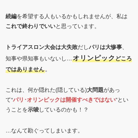
続編
を希望する人もいるかもしれませんが、私は
これで終わりでいい
と思っています。
トライアスロン大会は大失敗
だし
パリは大惨事
、
オリンピック
知事や県知事もいないし…
どころ
ではありません
。
これは、何か隠れた(隠している)
大問題
があっ
て“
パリ･オリンピックは開催すべきではない
”とい
うことを
示唆
しているのかも！？
…なんて勘ぐってしまいます。