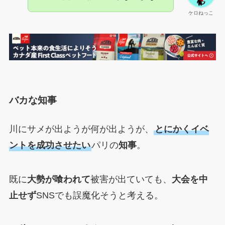
ケロねっこ
バカな知事
川にサメが出ようが何が出ようが、
とにかくイベ
ントを成功させたい
パリの
知事
。
既に
大勢が喰われて
被害が出ていても、
大会を中
止せず
SNSでも誤魔化そうと考える。