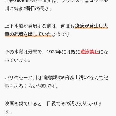
全長
780km
のセーヌ川は、フランスではロワール
川に続き
2番目
の長さ。
上下水道が発展する前は、何度も
疫病が発生し大
量の死者を出していた
ようです。
その水質は最悪で、1923年には既に
遊泳禁止
にな
っています。
パリのセーヌ川は“
道頓堀の6倍以上汚い
”なんて記
事もあるくらい深刻です。
映画を観ていると、目視でその汚さがわかりま
す。