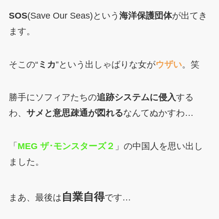
SOS
(Save Our Seas)という
海洋保護団体
が出てき
ます。
そこの“
ミカ
”という出しゃばりな女が
ウザい
。笑
勝手にソフィアたちの
追跡システムに侵入
する
わ、
サメと意思疎通が図れる
なんてぬかすわ…
「
MEG ザ･モンスターズ２
」の中国人を思い出し
ました。
自業自得
まあ、最後は
です…