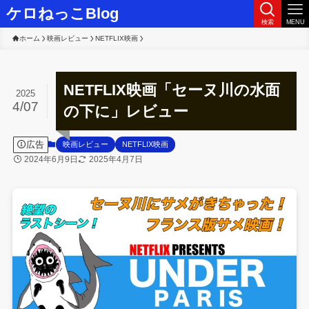
ケロねっこBlog
検索
MENU
ホーム
映画レビュー
NETFLIX映画
NETFLIX映画「セーヌ川の水面
2025
4/07
の下に」レビュー
広告
映画レビュー
NETFLIX映画
2024年6月9日
2025年4月7日