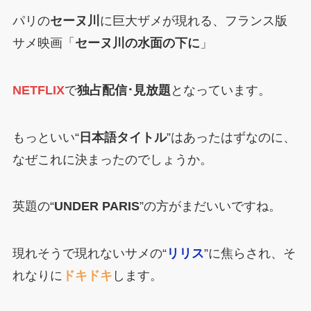
パリの
セーヌ川
に巨大ザメが現れる、フランス版
サメ映画「
セーヌ川の水面の下に
」
NETFLIX
で
独占配信･見放題
となっています。
もっといい“
日本語タイトル
”はあったはずなのに、
なぜこれに決まったのでしょうか。
英題の“
UNDER PARIS
”の方がまだいいですね。
現れそうで現れないサメの“
リリス
”に焦らされ、そ
れなりに
ドキドキ
します。