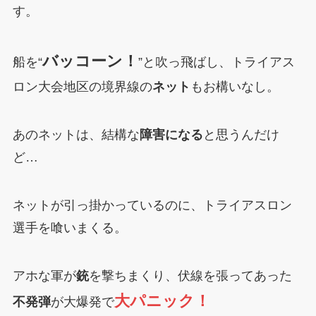
す。
バッコーン！
船を“
”と吹っ飛ばし、トライアス
ロン大会地区の境界線の
ネット
もお構いなし。
あのネットは、結構な
障害になる
と思うんだけ
ど…
ネットが引っ掛かっているのに、トライアスロン
選手を喰いまくる。
アホな軍が
銃
を撃ちまくり、伏線を張ってあった
大パニック！
不発弾
が大爆発で