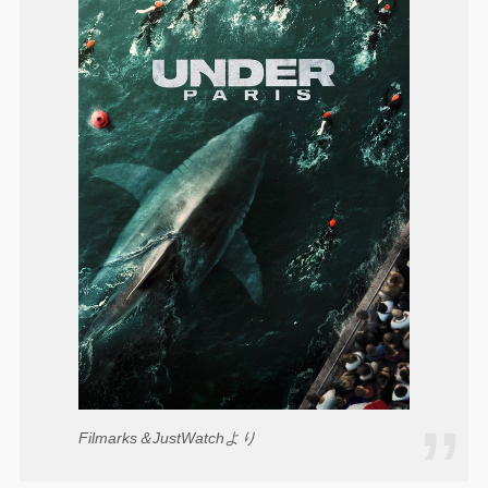
Filmarks＆JustWatchより