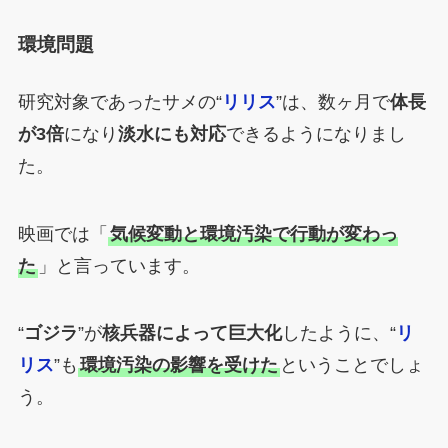
環境問題
研究対象であったサメの“
リリス
”は、数ヶ月で
体長
が3倍
になり
淡水にも対応
できるようになりまし
た。
映画では「
気候変動と環境汚染で行動が変わっ
た
」と言っています。
“
ゴジラ
”が
核兵器によって巨大化
したように、“
リ
リス
”も
環境汚染の影響を受けた
ということでしょ
う。