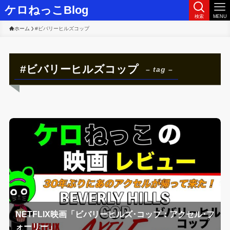
ケロねっこBlog
検索
MENU
ホーム
#ビバリーヒルズコップ
#ビバリーヒルズコップ
– tag –
NETFLIX映画「ビバリーヒルズ･コップ：アクセル･フ
ォーリー」