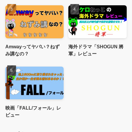
Amwayってヤバい？ねず
海外ドラマ「SHOGUN 將
み講なの？
軍」レビュー
映画「FALL/フォール」レ
ビュー