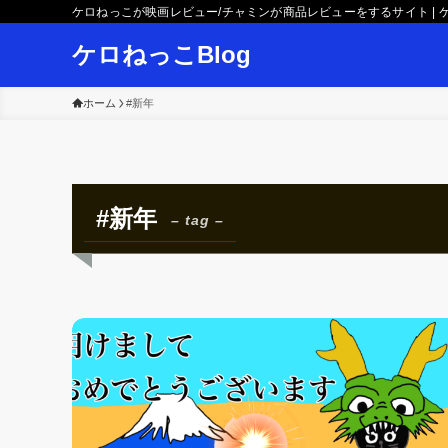
ケロねっこが映画レビュー/チャミンが商品レビューをするサイト | ケ
ケロねっこBlog
ホーム
#新年
#新年
– tag –