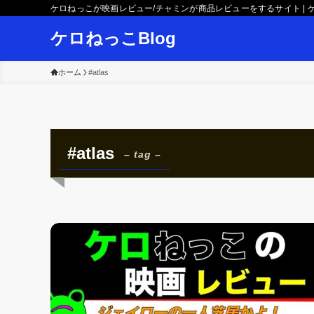
ケロねっこが映画レビュー/チャミンが商品レビューをするサイト | ケ
ケロねっこBlog
ホーム
#atlas
#atlas
– tag –