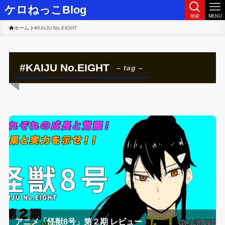
ケロねっこBlog
検索
MENU
ホーム
#KAIJU No.EIGHT
#KAIJU No.EIGHT
– tag –
アニメ「怪獣8号」第２期 レビュー