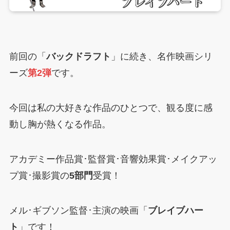
前回の「
バックドラフト
」に続き、名作映画シリ
ーズ
第2弾
です。
今回は私の大好きな作品のひとつで、観る度に感
動し胸が熱くなる作品。
アカデミー作品賞･監督賞･音響効果賞･メイクアッ
プ賞･撮影賞の
5部門
受賞！
メル･ギブソン監督･主演の映画「
ブレイブハー
ト
」です！