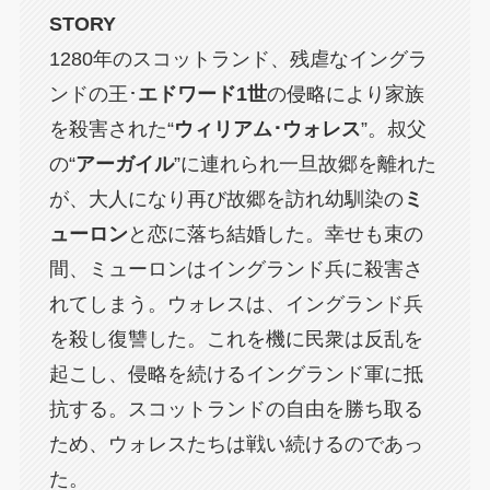
STORY
1280年のスコットランド、残虐なイングラ
ンドの王･
エドワード1世
の侵略により家族
を殺害された“
ウィリアム･ウォレス
”。叔父
の“
アーガイル
”に連れられ一旦故郷を離れた
が、大人になり再び故郷を訪れ幼馴染の
ミ
ューロン
と恋に落ち結婚した。幸せも束の
間、ミューロンはイングランド兵に殺害さ
れてしまう。ウォレスは、イングランド兵
を殺し復讐した。これを機に民衆は反乱を
起こし、侵略を続けるイングランド軍に抵
抗する。スコットランドの自由を勝ち取る
ため、ウォレスたちは戦い続けるのであっ
た。