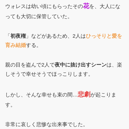
花
ウォレスは幼い頃にもらったその
を、大人にな
っても大切に保管していた。
「
初夜権
」などがあるため、2人は
ひっそりと愛を
育み結婚
する。
親の目を盗んで2人で
夜中に抜け出すシーン
は、楽
しそうで幸せそうでほっこりします。
悲劇
しかし、そんな幸せも束の間…
が起こりま
す。
非常に哀しく悲惨な出来事でした。