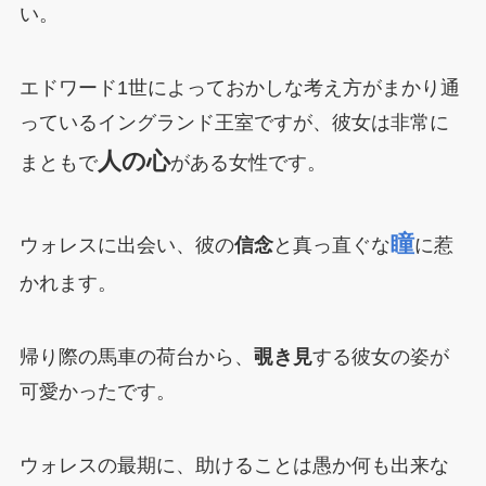
い。
エドワード1世によっておかしな考え方がまかり通
っているイングランド王室ですが、彼女は非常に
人の心
まともで
がある女性です。
瞳
ウォレスに出会い、彼の
信念
と真っ直ぐな
に惹
かれます。
帰り際の馬車の荷台から、
覗き見
する彼女の姿が
可愛かったです。
ウォレスの最期に、助けることは愚か何も出来な