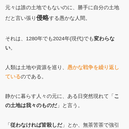
元々は誰の土地でもないのに、勝手に自分の土地
侵略
だと言い張り
する愚かな人間。
それは、1280年でも2024年(現代)でも
変わらな
い
。
人類は土地や資源を巡り、
愚かな戦争を繰り返し
ている
のである。
静かに暮らす人々の元に、ある日突然現れて「
こ
の土地は我々のものだ
」と言う。
「
従わなければ皆殺しだ
」とか、無茶苦茶で強引