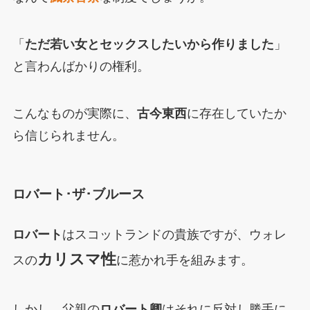
「
ただ若い女とセックスしたいから作りました
」
と言わんばかりの権利。
こんなものが実際に、
古今東西
に存在していたか
ら信じられません。
ロバート･ザ･ブルース
ロバート
はスコットランドの貴族ですが、ウォレ
カリスマ性
スの
に惹かれ手を組みます。
しかし、父親の
ロバート卿
はそれに反対し勝手に