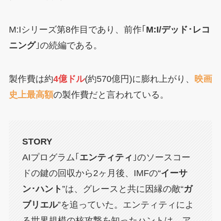
M:Iシリーズ第8作目であり、前作｢
M:I/デッド･レコ
ニング
｣の続編である。
製作費は約
4億ドル
(約570億円)に膨れ上がり、
映画
史上最高額
の製作費だと言われている。
STORY
AIプログラム｢
エンティティ
｣のソースコー
ドの鍵の回収から2ヶ月後、IMFの“
イーサ
ン･ハント
”は、グレースと共に因縁の敵“
ガ
ブリエル
”を追っていた。エンティティによ
る世界規模の核攻撃を知ったハントは、ア