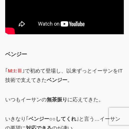
ベンジー
｢
M:I:Ⅲ
｣で初めて登場し、以来ずっとイーサンをIT
技術で支えてきた
ベンジー
。
いつもイーサンの
無茶振り
に応えてきた。
いきなり｢
ベンジー○○してくれ
｣と言う…イーサン
の要望に
対応できる
のが凄い。