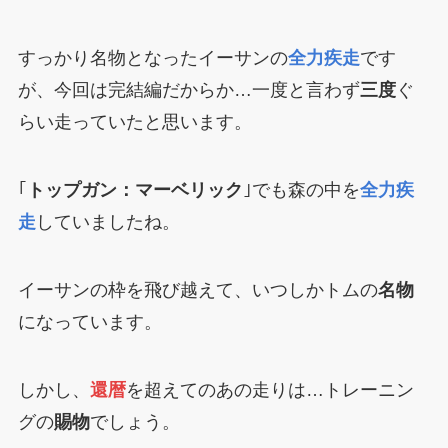
すっかり名物となったイーサンの
全力疾走
です
が、今回は完結編だからか…一度と言わず
三度
ぐ
らい走っていたと思います。
｢
トップガン：マーベリック
｣でも森の中を
全力疾
走
していましたね。
イーサンの枠を飛び越えて、いつしかトムの
名物
になっています。
しかし、
還暦
を超えてのあの走りは…トレーニン
グの
賜物
でしょう。