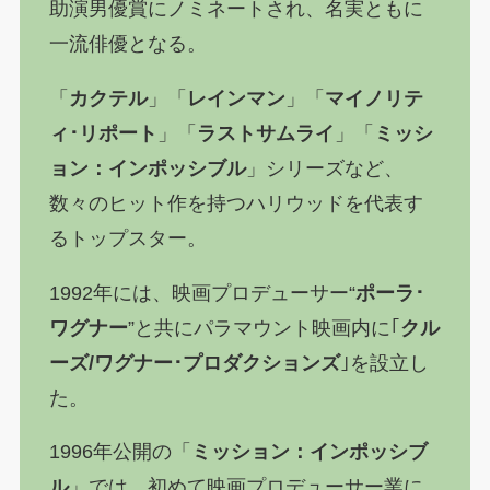
助演男優賞にノミネートされ、名実ともに
一流俳優となる。
「
カクテル
」「
レインマン
」「
マイノリテ
ィ･リポート
」「
ラストサムライ
」「
ミッシ
ョン：インポッシブル
」シリーズなど、
数々のヒット作を持つハリウッドを代表す
るトップスター。
1992年には、映画プロデューサー“
ポーラ･
ワグナー
”と共にパラマウント映画内に｢
クル
ーズ/ワグナー･プロダクションズ
｣を設立し
た。
1996年公開の「
ミッション：インポッシブ
ル
」では、初めて映画プロデューサー業に