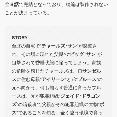
全８話
で完結となっており、続編は製作されない
ことが決まっている。
STORY
台北の自宅で“
チャールズ･サン
”が襲撃さ
れ、その場に現れた父親の“
ビッグ･サン
”が
狙撃されて昏睡状態に陥ってしまう。家族
の危険を感じたチャールズは、
ロサンゼル
ス
に住む母親“
アイリーン
”と弟“
ブルース
”の
元へ向かう。何も知らず普通に育ったブル
ースは、兄が犯罪組織“
ジェイド･ドラゴン
ズ
”の暗殺者で父親がその犯罪組織の大物“
ボ
ス
”であることを知る。全く違う環境で育っ