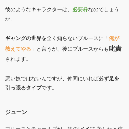
彼のようなキャラクターは、
必要枠
なのでしょう
か。
ギャングの世界
を全く知らないブルースに「
俺が
叱責
教えてやる
」と言うが、後にブルースからも
されます。
悪い奴ではないんですが、仲間にいれば必ず
足を
引っ張るタイプ
です。
ジューン
ブルースとチャールズが、妹の“
メイ
”を殺したと信