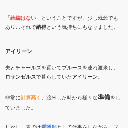
「
続編はない
」ということですが、少し残念でも
あり…それで
納得
という気持ちにもなりました。
アイリーン
夫とチャールズを置いてブルースを連れ渡米し、
ロサンゼルス
で暮らしていた
アイリーン
。
準備
非常に
計算高く
、渡米した時から様々な
をし
ていました。
しかし、表では
看護師
として仕事をしながら、ブ