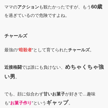
60歳
ママの
アクション
も観たかったですが、もう
を過ぎているので危険ですよね。
チャールズ
最強の“
暗殺者
”として育てられた
チャールズ
。
めちゃくちゃ強
近接格闘
では誰にも負けない、
い男
。
でも、顔に似合わず
甘いお菓子
が好きで…趣味
ギャップ
も“
お菓子作り
”という
。