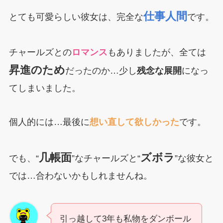
仕事人間
とても可愛らしい彼女は、完全な
です。
チャールズとの
ロマンス
もありましたが、全ては
昇進のため
だったのか…少し
残念な展開
になっ
てしまいました。
個人的には…最後に
想い直して欲しかった
です。
几帳面
ズボラ
でも、“
”なチャールズと“
”な彼女と
では…合わないかもしれませんね。
引っ越して3年も私物をダンボール