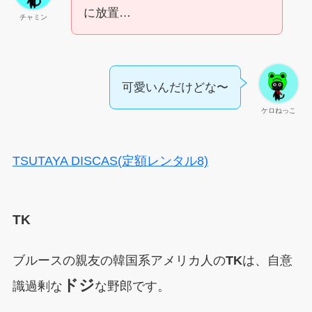
に放置…
チャミン
可愛いんだけどな〜
ケロねっこ
TSUTAYA DISCAS(定額レンタル8)
TK
ブルースの親友の韓国系アメリカ人の
TK
は、自意
ドジ
識過剰な
な野郎です。