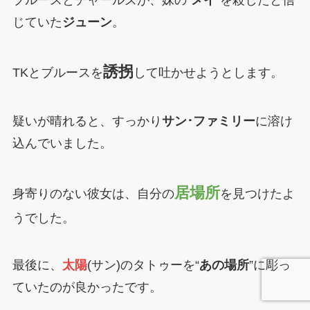
じていた
ジューン
。
誘拐
TKとブルースを
して吐かせようとします。
疑いが晴れると、すっかり
サン･ファミリー
に溶け
込んでいました。
居場所
身寄りのない彼女は、自分の
を見つけたよ
うでした。
最後に、
太陽
(サン)のタトゥーを“
あの場所
”に彫っ
ていたのが良かったです。