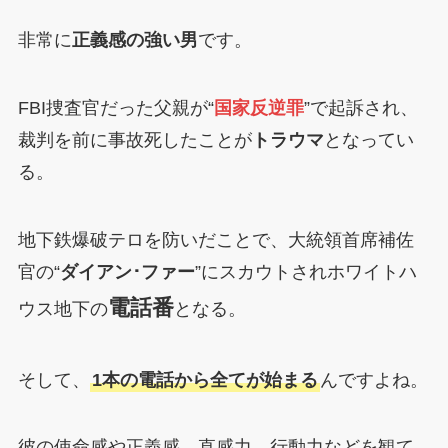
非常に
正義感の強い男
です。
FBI捜査官だった父親が“
国家反逆罪
”で起訴され、
裁判を前に事故死したことが
トラウマ
となってい
る。
地下鉄爆破テロを防いだことで、大統領首席補佐
官の“
ダイアン･ファー
”にスカウトされホワイトハ
電話番
ウス地下の
となる。
そして、
1本の電話から全てが始まる
んですよね。
彼の使命感や正義感、直感力、行動力などを観て