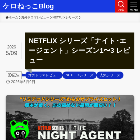
ケロねっこBlog
検索
MENU
ホーム
海外ドラマレビュー
NETFLIXシリーズ
NETFLIX シリーズ「ナイト･エ
2026
ージェント」シーズン1〜3 レビ
5/09
ュー
広告
海外ドラマレビュー
NETFLIXシリーズ
人気シリーズ
2026年5月9日