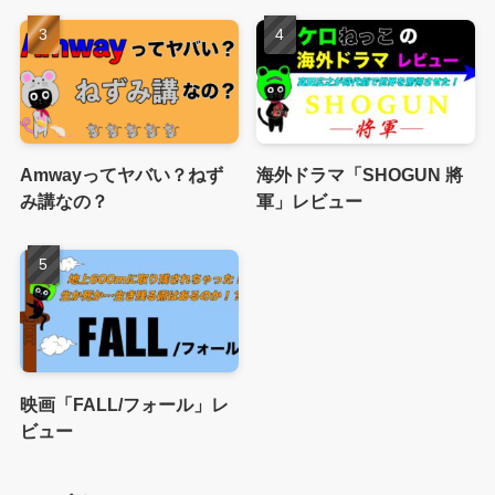
Amwayってヤバい？ねず
海外ドラマ「SHOGUN 將
み講なの？
軍」レビュー
映画「FALL/フォール」レ
ビュー