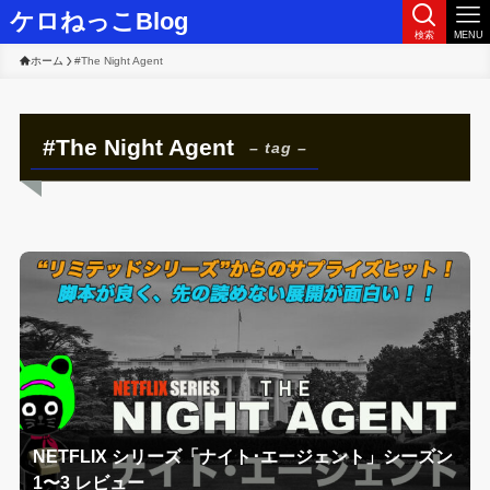
ケロねっこBlog
検索
MENU
ホーム
#The Night Agent
#The Night Agent
– tag –
NETFLIX シリーズ「ナイト･エージェント」シーズン
1〜3 レビュー