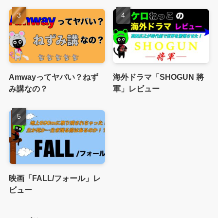
Amwayってヤバい？ねず
海外ドラマ「SHOGUN 將
み講なの？
軍」レビュー
映画「FALL/フォール」レ
ビュー