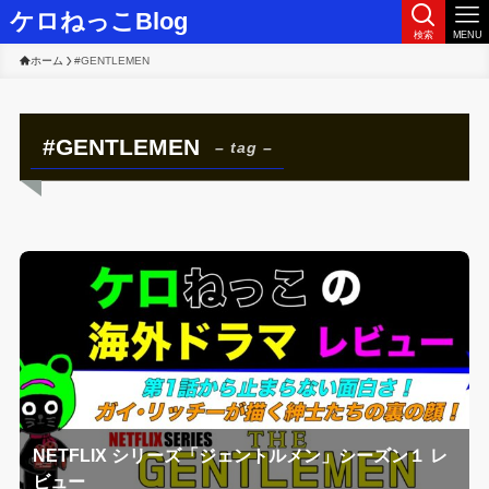
ケロねっこBlog
検索
MENU
ホーム
#GENTLEMEN
#GENTLEMEN
– tag –
NETFLIX シリーズ「ジェントルメン」シーズン１ レ
ビュー