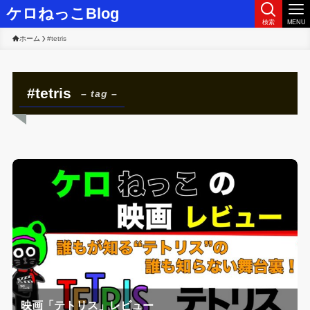
ケロねっこBlog
検索
MENU
ホーム
#tetris
#tetris
– tag –
映画「テトリス」レビュー