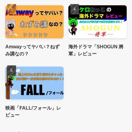
Amwayってヤバい？ねず
海外ドラマ「SHOGUN 將
み講なの？
軍」レビュー
映画「FALL/フォール」レ
ビュー